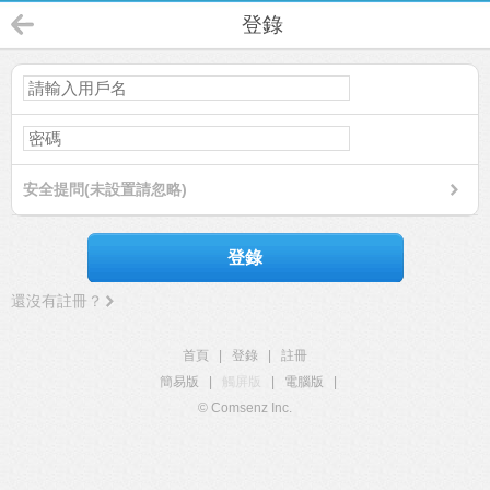
登錄
安全提問(未設置請忽略)
登錄
還沒有註冊？
首頁
|
登錄
|
註冊
簡易版
|
觸屏版
|
電腦版
|
© Comsenz Inc.