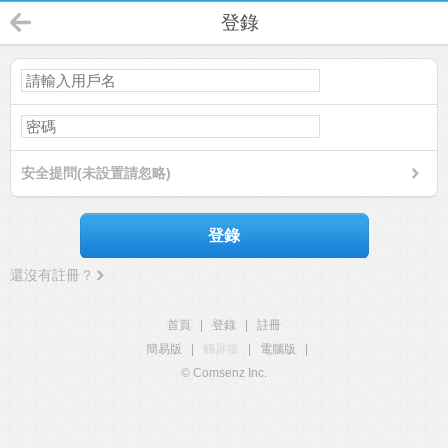
登錄
安全提問(未設置請忽略)
登錄
還沒有註冊？
首頁
|
登錄
|
註冊
簡易版
|
觸屏版
|
電腦版
|
© Comsenz Inc.